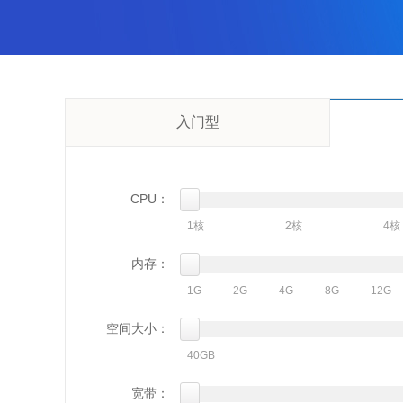
入门型
CPU：
1核
2核
4核
内存：
1G
2G
4G
8G
12G
空间大小：
40GB
宽带：